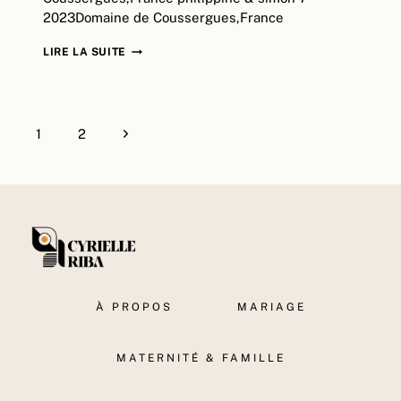
2023Domaine de Coussergues,France
PHILIPPINE
LIRE LA SUITE
&
SIMON
|
Navigation
DOMAINE
Page
1
2
de
DE
suivante
COUSSERGUES,
page
BÉZIERS
À PROPOS
MARIAGE
MATERNITÉ & FAMILLE