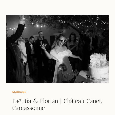
&
KENNETH
|
CHARMES
DE
BAILLY
MARIAGE
Laëtitia & Florian | Château Canet,
Carcassonne