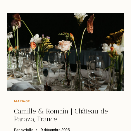
ROMAIN
|
CLOS
DE
PAULILLES,
PYRÉNÉES-
ORIENTALES
MARIAGE
Camille & Romain | Château de
Paraza, France
Par
cyrielle
19 décembre 2025